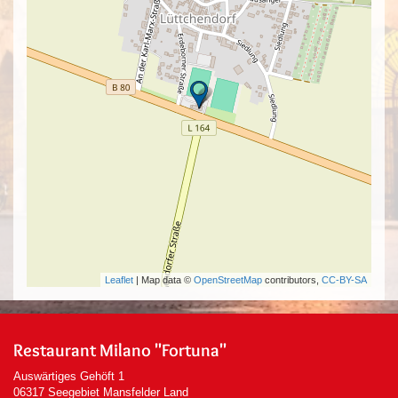
Leaflet
| Map data ©
OpenStreetMap
contributors,
CC-BY-SA
Restaurant Milano "Fortuna"
Auswärtiges Gehöft 1
06317 Seegebiet Mansfelder Land