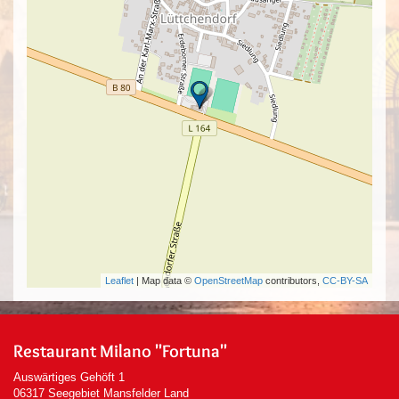
Leaflet
| Map data ©
OpenStreetMap
contributors,
CC-BY-SA
Restaurant Milano "Fortuna"
Auswärtiges Gehöft 1
06317 Seegebiet Mansfelder Land