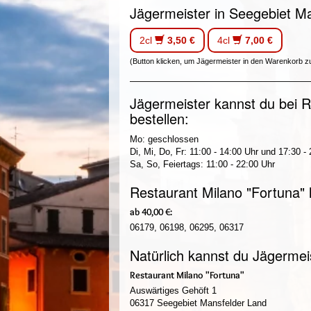
Jägermeister in Seegebiet Ma
2cl
3,50 €
4cl
7,00 €
(Button klicken, um Jägermeister in den Warenkorb z
Jägermeister kannst du bei R
bestellen:
Mo: geschlossen
Di, Mi, Do, Fr: 11:00 - 14:00 Uhr und 17:30 -
Sa, So, Feiertags: 11:00 - 22:00 Uhr
Restaurant Milano "Fortuna" l
ab 40,00 €:
06179, 06198, 06295, 06317
Natürlich kannst du Jägermei
Restaurant Milano "Fortuna"
Auswärtiges Gehöft 1
06317 Seegebiet Mansfelder Land