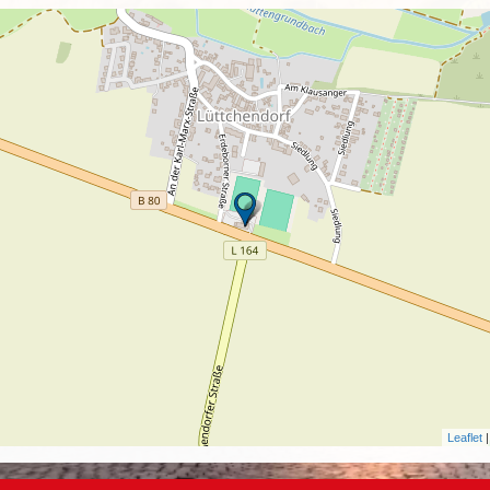
Leaflet
|