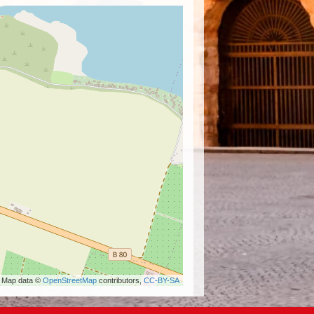
 Map data ©
OpenStreetMap
contributors,
CC-BY-SA