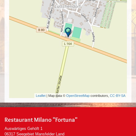
Leaflet
| Map data ©
OpenStreetMap
contributors,
CC-BY-SA
Restaurant Milano "Fortuna"
Auswärtiges Gehöft 1
06317 Seegebiet Mansfelder Land