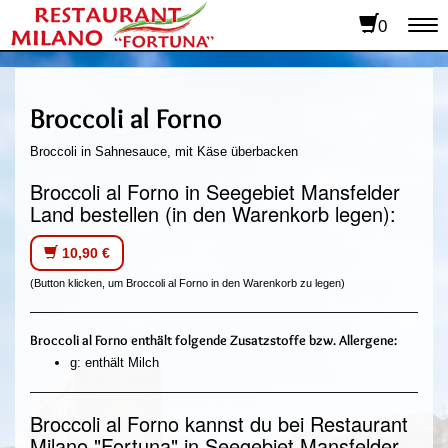
0
To
na
Broccoli al Forno
Broccoli in Sahnesauce, mit Käse überbacken
Broccoli al Forno in Seegebiet Mansfelder
Land bestellen (in den Warenkorb legen):
10,90 €
(Button klicken, um Broccoli al Forno in den Warenkorb zu legen)
Broccoli al Forno enthält folgende Zusatzstoffe bzw. Allergene:
g: enthält Milch
Broccoli al Forno kannst du bei Restaurant
Milano "Fortuna" in Seegebiet Mansfelder