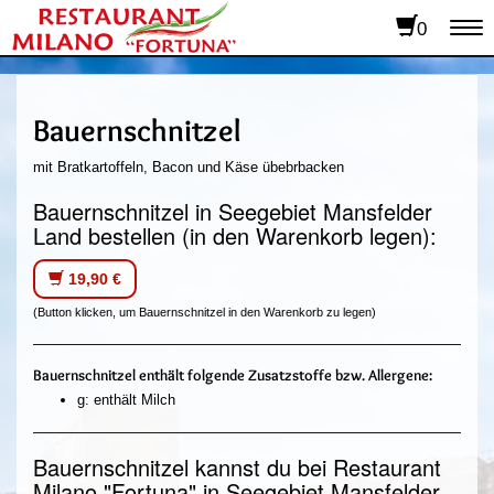
0
To
na
Bauernschnitzel
mit Bratkartoffeln, Bacon und Käse übebrbacken
Bauernschnitzel in Seegebiet Mansfelder
Land bestellen (in den Warenkorb legen):
19,90 €
(Button klicken, um Bauernschnitzel in den Warenkorb zu legen)
Bauernschnitzel enthält folgende Zusatzstoffe bzw. Allergene:
g: enthält Milch
Bauernschnitzel kannst du bei Restaurant
Milano "Fortuna" in Seegebiet Mansfelder