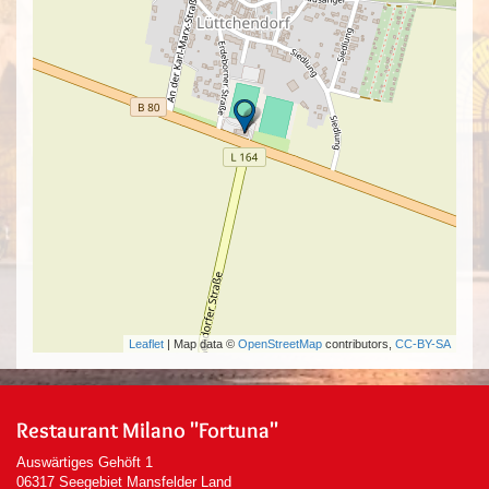
Leaflet
| Map data ©
OpenStreetMap
contributors,
CC-BY-SA
Restaurant Milano "Fortuna"
Auswärtiges Gehöft 1
06317 Seegebiet Mansfelder Land